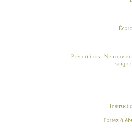
Écorc
Précautions : Ne convie
saigne
Instructio
Portez à ébu