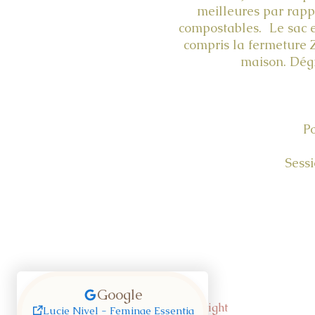
meilleures par rappo
compostables. Le sac e
compris la fermeture
maison. Dégr
Po
Sessi
© Copyright