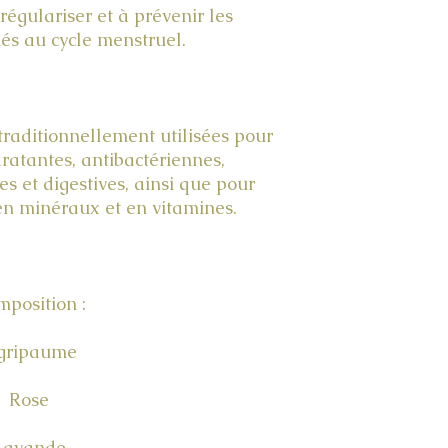
Une fois le coli
régulariser et à prévenir les
les frais d'expédit
livraison dépendent
iés au cycle menstruel.
calculés selon les ta
En cas de modif
transporteurs ou d
nous réservons le d
trouver une solu
 traditionnellement utilisées pour
ratantes, antibactériennes,
es et digestives, ainsi que pour
en minéraux et en vitamines.
position :
gripaume
Rose
Lavande