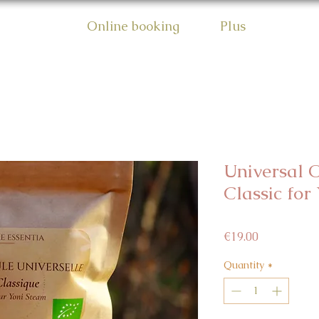
Online booking
Plus
Universal 
Classic for
Price
€19.00
Quantity
*