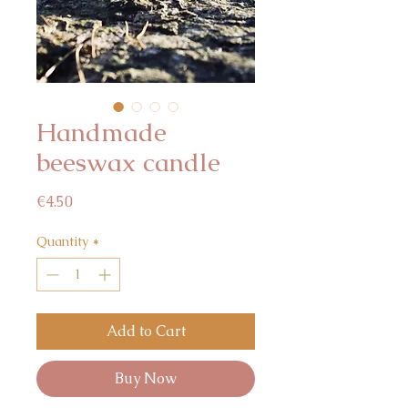
Handmade
beeswax candle
Price
€4.50
Quantity
*
Add to Cart
Buy Now