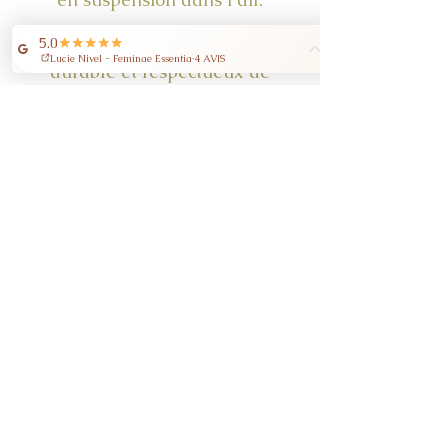
- Écologique : Un choix
durable et respectueux de
l'environnement, parfait
pour une consommation
responsable.
Ajoutez une touche
artisanale à votre maison
avec nos bougies en cire
d'abeille !
Dimensions