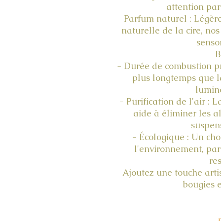
attention par
- Parfum naturel : Légè
naturelle de la cire, no
sensor
B
- Durée de combustion pro
plus longtemps que la
lumino
- Purification de l'air : 
aide à éliminer les a
suspens
- Écologique : Un cho
l'environnement, pa
re
Ajoutez une touche arti
bougies e