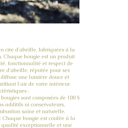
Une fois le coli
Ces frais éventuels s
livraison dépendent
sont définis pa
destination. Ils 
Les frais d'expéditi
calculés selon les ta
En cas de modif
transporteurs ou d
 cire d'abeille, fabriquées à la
nous réservons le d
. Chaque bougie est un produit
trouver une solu
té, fonctionnalité et respect de
re d'abeille, réputée pour ses
 diffuse une lumière douce et
ifiant l'air de votre intérieur.
téristiques :
s bougies sont composées de 100 %
ns additifs ni conservateurs,
bustion saine et naturelle.
 : Chaque bougie est coulée à la
 qualité exceptionnelle et une