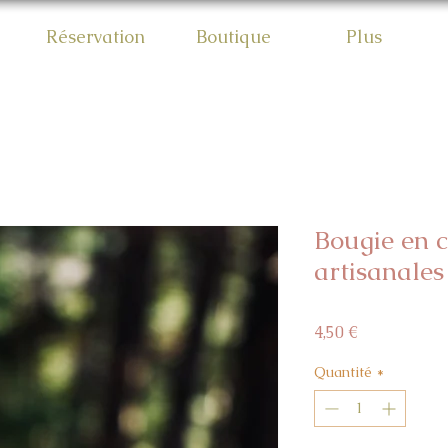
Réservation
Boutique
Plus
Bougie en ci
artisanales
Prix
4,50 €
Quantité
*